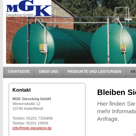
STARTSEITE
ÜBER UNS
PRODUKTE UND LEISTUNGEN
AK
Kontakt
Bleiben S
MGK Gieseking GmbH
Hier finden Si
Wiesenstraße 12
33790 Halle/Westf.
mehr Informati
Anfrage.
Telefon: 05201 7356896
Telefax: 05201 10858
info
@mgk-gieseking.de