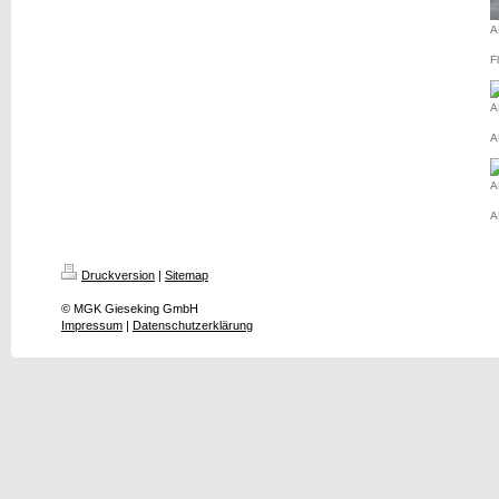
A
F
A
A
A
A
Druckversion
|
Sitemap
© MGK Gieseking GmbH
Impressum
|
Datenschutzerklärung