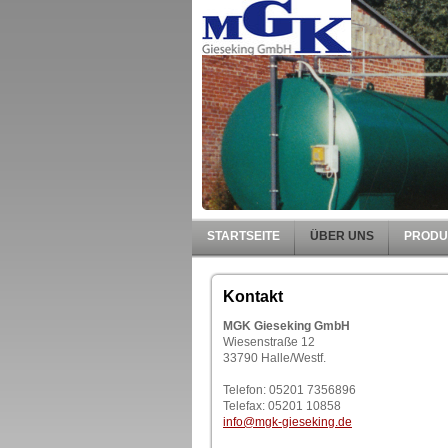
STARTSEITE
ÜBER UNS
PRODU
Kontakt
MGK Gieseking GmbH
Wiesenstraße 12
33790 Halle/Westf.
Telefon: 05201 7356896
Telefax: 05201 10858
info
@mgk-gieseking.de